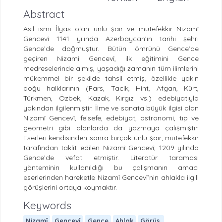
Abstract
Asıl ismi İlyas olan ünlü şair ve mütefekkir Nizamî
Gencevî 1141 yılında Azerbaycan’ın tarihi şehri
Gence’de doğmuştur. Bütün ömrünü Gence’de
geçiren Nizamî Gencevî, ilk eğitimini Gence
medreselerinde almış, yaşadığı zamanın tüm ilimlerini
mükemmel bir şekilde tahsil etmiş, özellikle yakın
doğu halklarının (Fars, Tacik, Hint, Afgan, Kürt,
Türkmen, Özbek, Kazak, Kırgız vs.) edebiyatıyla
yakından ilgilenmiştir. İlme ve sanata büyük ilgisi olan
Nizamî Gencevî, felsefe, edebiyat, astronomi, tıp ve
geometri gibi alanlarda da yazmaya çalışmıştır.
Eserleri kendisinden sonra birçok ünlü şair, mütefekkir
tarafından taklit edilen Nizamî Gencevî, 1209 yılında
Gence’de vefat etmiştir. Literatür taraması
yönteminin kullanıldığı bu çalışmanın amacı
eserlerinden hareketle Nizamî Gencevî’nin ahlakla ilgili
görüşlerini ortaya koymaktır.
Keywords
Nizamî
Gencevî
Gence
Ahlak
Görüş.