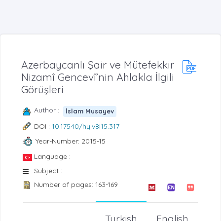
Azerbaycanlı Şair ve Mütefekkir
Nizamî Gencevî’nin Ahlakla İlgili
Görüşleri
Author :
İslam Musayev
DOI :
10.17540/hy.v8i15.317
Year-Number: 2015-15
Language :
Subject :
Number of pages: 163-169
Turkish
English