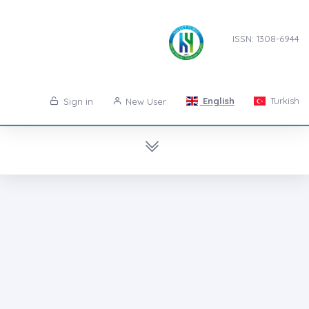
ISSN: 1308-6944
English
Turkish
Sign in
New User