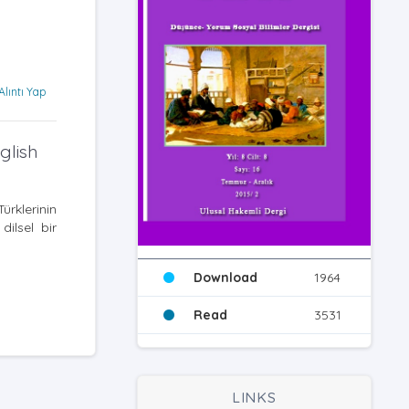
Alıntı Yap
glish
ürklerinin
dilsel bir
Download
1964
Read
3531
LINKS