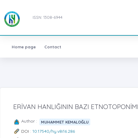
ISSN: 1308-6944
Home page
Contact
ERİVAN HANLIĞININ BAZI ETNOTOPONİM
Author :
MUHAMMET KEMALOĞLU
DOI :
10.17540/hy.v8i16.286