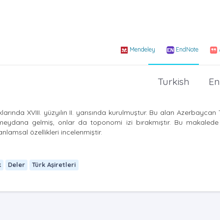
Mendeley
EndNote
Turkish
En
ında XVIII. yüzyılın II. yarısında kurulmuştur. Bu alan Azerbaycan T
ın meydana gelmiş, onlar da toponomi izi bırakmıştır. Bu makalede 
anlamsal özellikleri incelenmiştir.
k
Deler
Türk Aşiretleri