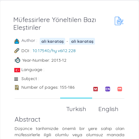
Müfessirlere Yöneltilen Bazı
Eleştiriler
Author :
-
ali karataş
ali karataş
DOI :
10.17540/hy.v6i12.228
Year-Number: 2013-12
Language :
Subject :
Number of pages: 155-186
Turkish
English
Abstract
Düşünce tarihimizde önemli bir yere sahip olan
müfessirlerle ilgili olumlu veya olumsuz manada