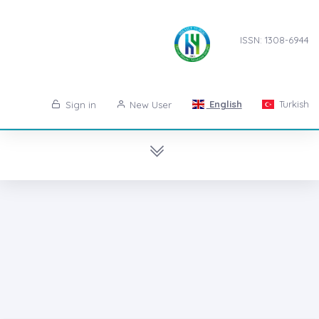
ISSN: 1308-6944
English
Turkish
Sign in
New User