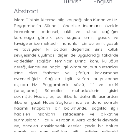
Turkish
English
Abstract
İslam Dîni'nin iki temel bilgi kaynağı olan Kur'an ve Hz.
Peygamber'in Sünneti, öncelikle insanların özelde
inananların bedensel, akli ve ruhsal sağlığını
korumaya yönelik çok sayıda emir, yasak ve
tavsiyeler içermektedir. İnananlar için bu emir, yasak
ve tavsiyeler iki açıdan değerlidir. Birisi kulluk
seviyesinde uyulması diğeri de uygulandığı takdirde
va'dedilen sağlığın teminidir. Birinci konu kulluğun
gereği, ikincisi ise inaçla ilgili olmayan; bütün insanları
içine alan “rahmet ve şifa”ya kavuşmanın
evrenselliğidir. Sağlıkla ilgili Kur'an buyruklarının
dışında Hz. Peygamber'in sözlü, fiilî ve takrîrî
(onaylama) Sünnetleri, muhaddislerin ilgisini
çekmiştir. Hadisçiler, bu itibarla daha ilk asırlardan
itibaren yazılı Hadis Sayfaları'nda ve daha sonraki
hacimli kitapların bir bölümünde, sağlıkla ilgili
hadisleri insanların istifadesine ve dikkatine
sunmuşlardır. Hicrî V. Asırdan X. Asra kadarki devrede
ise, önceleri ansiklopedik eserler içinde bir bölüm
olarak yer alan sağlıkla ilgili Hadisler, müstakil