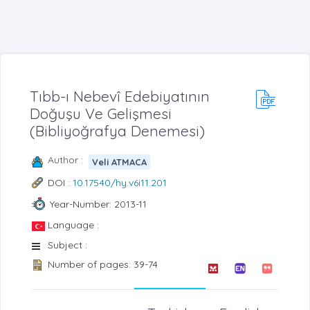
Tıbb-ı Nebevî Edebiyatının
Doğuşu Ve Gelişmesi
(Bibliyoğrafya Denemesi)
Author :
Veli ATMACA
DOI :
10.17540/hy.v6i11.201
Year-Number: 2013-11
Language :
Subject :
Number of pages: 39-74