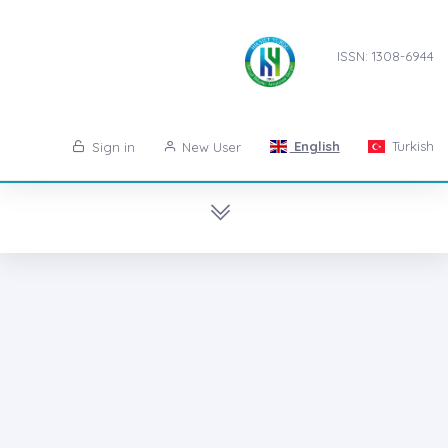
ISSN: 1308-6944
English
Turkish
Sign in
New User