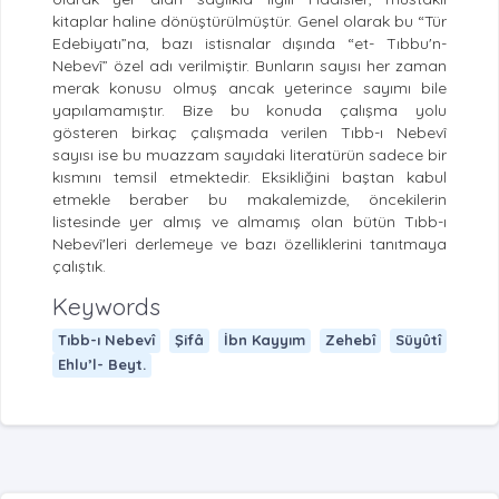
kitaplar haline dönüştürülmüştür. Genel olarak bu “Tür
Edebiyatı”na, bazı istisnalar dışında “et- Tıbbu'n-
Nebevî” özel adı verilmiştir. Bunların sayısı her zaman
merak konusu olmuş ancak yeterince sayımı bile
yapılamamıştır. Bize bu konuda çalışma yolu
gösteren birkaç çalışmada verilen Tıbb-ı Nebevî
sayısı ise bu muazzam sayıdaki literatürün sadece bir
kısmını temsil etmektedir. Eksikliğini baştan kabul
etmekle beraber bu makalemizde, öncekilerin
listesinde yer almış ve almamış olan bütün Tıbb-ı
Nebevî'leri derlemeye ve bazı özelliklerini tanıtmaya
çalıştık.
Keywords
Tıbb-ı Nebevî
Şifâ
İbn Kayyım
Zehebî
Süyûtî
Ehlu’l- Beyt.