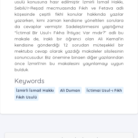
usulü konusuna hasr edilmiştir. İzmirli İsmail Hakkı,
Sebilü'r-Reşad mecmuasında Fıkıh ve Fetava adlı
köşesinde çeşitli fıkhî konular hakkında yazılar
yazarken, kimi zaman kendisine yöneltilen sorulara
da cevaplar vermiştir. Sadeleştirmesini yaptığımız
“İctimaî Bir Usul-ı Fıkha İhtiyac Var mıdır?” adlı bu
makale de, Iraklı bir öğrenci olan Ali Kemal'in
kendisine gönderdiği 12 sorudan müteşekkil bir
mektuba cevap olarak yazdığı makaleler silsilesinin
sonuncusudur. Biz önemine binaen diğer yazılarından
önce İzmirli'nin bu makalesini yayınlamayı uygun
bulduk.
Keywords
İzmirli İsmail Hakkı
Ali Duman
İctimai Usul-ı Fıkh
Fıkıh Usulü