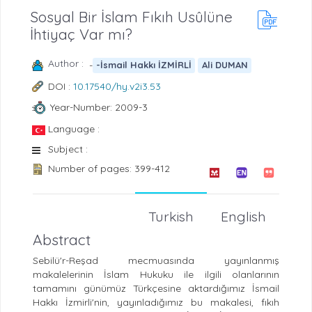
Sosyal Bir İslam Fıkıh Usûlüne
İhtiyaç Var mı?
Author :
-
-İsmail Hakkı İZMİRLİ
Ali DUMAN
DOI :
10.17540/hy.v2i3.53
Year-Number: 2009-3
Language :
Subject :
Number of pages: 399-412
Turkish
English
Abstract
Sebilü'r-Reşad mecmuasında yayınlanmış
makalelerinin İslam Hukuku ile ilgili olanlarının
tamamını günümüz Türkçesine aktardığımız İsmail
Hakkı İzmirli'nin, yayınladığımız bu makalesi, fıkıh