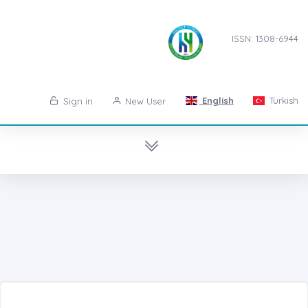
ISSN: 1308-6944
English
Turkish
Sign in
New User