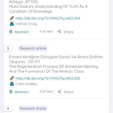
Anlayışı , 87-100
Mulla Sadra's Understandıng Of Truth As A
Condıtıon Of Knowlege
http://dx.doi.org/10.17540/hy.v6i12.224
Hamdi Onay
Full text
Abstract
Share
Research Article
3
Ermeni Kimliğinin Dönüşüm Süreci Ve Âmira Sınıfının
Oluşumu , 101-117
The Regeneratıon Process Of Armenıan Identıtıy
And The Formatıon Of The Amira's Class
http://dx.doi.org/10.17540/hy.v6i12.225
Cahit Külekçi
Full text
Abstract
Share
Research Article
4