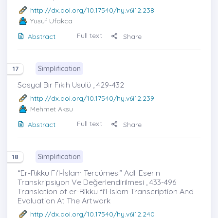
http://dx.doi.org/10.17540/hy.v6i12.238
Yusuf Ufakca
Full text
Abstract
Share
Simplification
17
Sosyal Bir Fıkıh Usulü , 429-432
http://dx.doi.org/10.17540/hy.v6i12.239
Mehmet Aksu
Full text
Abstract
Share
Simplification
18
“Er-Rikku Fi'l-İslam Tercümesi” Adlı Eserin
Transkripsiyon Ve Değerlendirilmesi , 433-496
Translation of er-Rikku fi'l-Islam Transcription And
Evaluation At The Artwork
http://dx.doi.org/10.17540/hy.v6i12.240