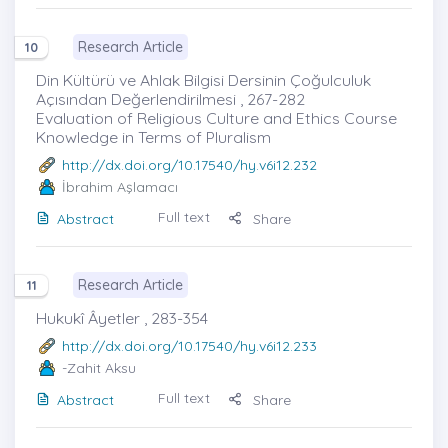
Research Article
10
Din Kültürü ve Ahlak Bilgisi Dersinin Çoğulculuk
Açısından Değerlendirilmesi , 267-282
Evaluation of Religious Culture and Ethics Course
Knowledge in Terms of Pluralism
http://dx.doi.org/10.17540/hy.v6i12.232
İbrahim Aşlamacı
Full text
Abstract
Share
Research Article
11
Hukukî Âyetler , 283-354
http://dx.doi.org/10.17540/hy.v6i12.233
-Zahit Aksu
Full text
Abstract
Share