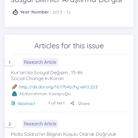
Year-Number :
2013 - 12
Articles for this issue
Research Article
1
Kur'an'da Sosyal Değişim , 13-86
Social Change In Koran
http://dx.doi.org/10.17540/hy.v6i12.223
Abdurrahman Kasapoğlu
Full text
Abstract
Share
Research Article
2
Molla Sadra'nın Bilginin Koşulu Olarak Doğruluk