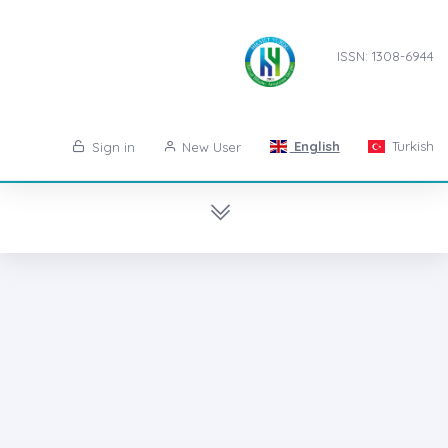
ISSN: 1308-6944
English
Turkish
Sign in
New User