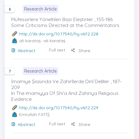
Research Article
6
Müfessirlere Yöneltilen Bazı Eleştiriler , 155-186
Some Criticisms Directed at the Commentators
http://dx.doi.org/10.17540/hy.v6i12.228
ali karataş
-ali karataş
Full text
Abstract
Share
Research Article
7
İmamiye Şiasında Ve Zahirîlerde Dinî Deliller , 187-
209
In The Imamıyya Of Shı'a And Zahiriya Relıgıous
Evıdence
http://dx.doi.org/10.17540/hy.v6i12.229
Emrullah FATİŞ
Full text
Abstract
Share