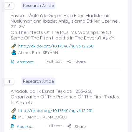
Research Article
8
Envaru'l-Âşikîn'de Geçen Bazı Fiten Hadislerinin
Müslümanların İbadet Anlayışlarına Etkileri Üzerine ,
211-251
On The Effects Of The Muslims Worship Life Of
Some Of The Fitan Hadiths In The Envaru'l-Âşikîn
http://dx.doi.org/10.17540/hy.v6i12.230
Ahmet Emin SEYHAN
Full text
Abstract
Share
Research Article
9
Anadolu'da İlk Esnaf Teşkilatı , 253-266
Organization Of The Presence Of The First Trades
İn Anatolia
http://dx.doi.org/10.17540/hy.v6i12.231
MUHAMMET KEMALOĞLU
Full text
Abstract
Share