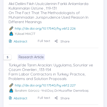
Akıl Delilini Fıkıh Usulcülerinin Farklı Anlamlarda
Kullanmaları Üstüne , 119-131
On The Fact That The Methodologists of
Muhammadan Jurisprudence Used Reason In
Different Meanings
http://dx.doi.org/10.17540/hy.v6i12.226
Yüksel MACİT
Full text
Abstract
Share
Research Article
5
Türkiye'de Tarım Aracıları: Uygulama, Sorunlar ve
Çözüm Önerileri , 133-154
Farm Labor Contractors in Turkey: Practice,
Problems and Solution Proposals
http://dx.doi.org/10.17540/hy.v6i12.227
İbrahim Görücü
-Yrd.Doç.Dr.Muzaffer Demirbaş
Full text
Abstract
Share