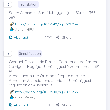
Translation
12
Satım Akdindeki Şart Muhayyerliğinin Süresi , 355-
389
http://dx.doi.org/10.17540/hy.v6i12.234
Ayhan HİRA
Full text
Abstract
Share
Simplification
13
Osmanlı Devleti'nde Ermeni Cemiyetleri Ve Ermeni
Cemiyet-i Hayriye-i Umûmiyyesi Nizamnamesi , 391-
405
Armenians in the Ottoman Empire and the
Armenian Associations Jamiat-i-i Umûmiyyesi
regulation of Auspicious
http://dx.doi.org/10.17540/hy.v6i12.235
Cahit Külekçi
Full text
Abstract
Share