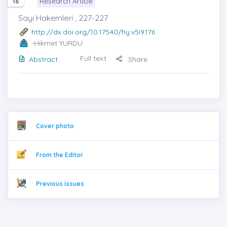
Research Article
16
Sayı Hakemleri , 227-227
http://dx.doi.org/10.17540/hy.v5i9.176
-Hikmet YURDU
Full text
Abstract
Share
Cover photo
From the Editor
Previous issues