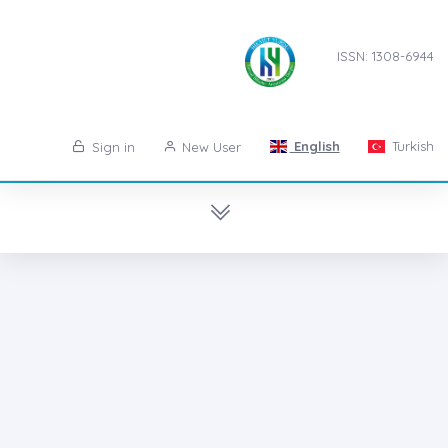
ISSN: 1308-6944
English
Turkish
Sign in
New User