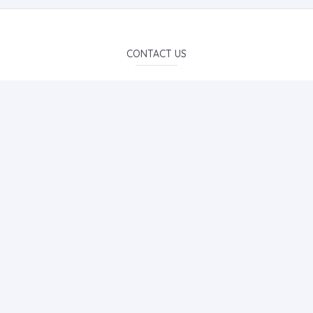
CONTACT US
hikmetyurdudergisi@gmail.com
0507 488 92 36
E-Mail Subscription
By subscribing to E-Newsletter, you can get the latest news
to your e-mail.
MENU
Home page
About Us