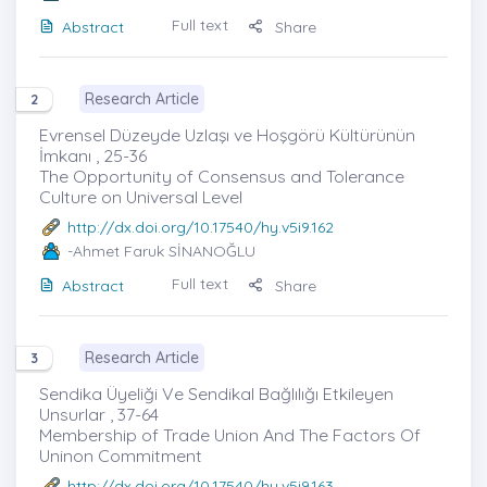
Full text
Abstract
Share
Research Article
2
Evrensel Düzeyde Uzlaşı ve Hoşgörü Kültürünün
İmkanı , 25-36
The Opportunity of Consensus and Tolerance
Culture on Universal Level
http://dx.doi.org/10.17540/hy.v5i9.162
-Ahmet Faruk SİNANOĞLU
Full text
Abstract
Share
Research Article
3
Sendika Üyeliği Ve Sendikal Bağlılığı Etkileyen
Unsurlar , 37-64
Membership of Trade Union And The Factors Of
Uninon Commitment
http://dx.doi.org/10.17540/hy.v5i9.163