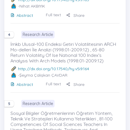
-Nihat AKBIYIK
Full text
Abstract
Share
Research Article
4
İmkb Ulusal–100 Endeksi Getiri Volatilitesinin ARCH
Mo-delleri İle Analizi (1998:01-2009:12) , 65-80
Return Volatılıty Of Ise Natıonal 100 Index's
Analysıs Wıth Arch Models (1998:01-2009:12)
http://dx.doi.org/10.17540/hy.v5i9.164
-Şeyma Çalışkan ÇAVDAR
Full text
Abstract
Share
Research Article
5
Sosyal Bilgiler Öğretmenlerinin Öğretim Yöntem,
Teknik Ve Stratejileri Kullanma Yeterlikleri , 81-100
Competencıes Of Socıal Scıences Teachers In
Usıng Teachıng Methods, Technıques And