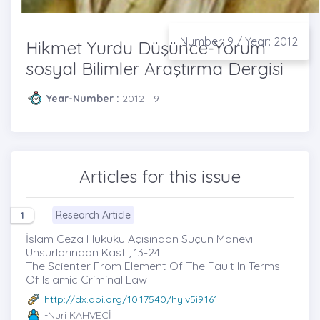
Number: 9 / Year: 2012
Hikmet Yurdu Düşünce-Yorum
sosyal Bilimler Araştırma Dergisi
Year-Number :
2012 - 9
Articles for this issue
Research Article
1
İslam Ceza Hukuku Açısından Suçun Manevi
Unsurlarından Kast , 13-24
The Scienter From Element Of The Fault In Terms
Of Islamic Criminal Law
http://dx.doi.org/10.17540/hy.v5i9.161
-Nuri KAHVECİ