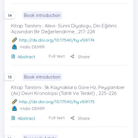
Book introduction
14
Kitap Tanıtımı : Alevi- Sünni Diyalogu, Din Eğitimi
Açısından Bir Değerlendirme , 217-224
http://dx.doi.org/10.17540/hy.v5i9.174
-Halis DEMİR
Full text
Abstract
Share
Book introduction
15
Kitap Tanıtımı : İlk Kaynaklara Göre Hz. Peygamber
(As) Devri Kronolojisi (Tahlil Ve Tenkit) , 225-226
http://dx.doi.org/10.17540/hy.v5i9.175
-Halis DEMİR
Full text
Abstract
Share