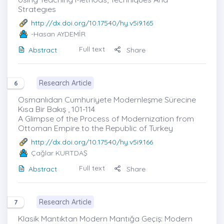
Strategıes
http://dx.doi.org/10.17540/hy.v5i9.165
-Hasan AYDEMİR
Full text
Abstract
Share
Research Article
6
Osmanlıdan Cumhuriyete Modernleşme Sürecine
Kısa Bir Bakış , 101-114
A Glimpse of the Process of Modernization from
Ottoman Empire to the Republic of Turkey
http://dx.doi.org/10.17540/hy.v5i9.166
Çağlar KURTDAŞ
Full text
Abstract
Share
Research Article
7
Klasik Mantıktan Modern Mantığa Geçiş: Modern