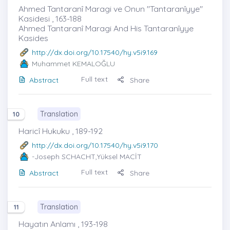
Ahmed Tantaranî Maragi ve Onun "Tantaranîyye"
Kasidesi , 163-188
Ahmed Tantaranî Maragi And His Tantaranîyye
Kasides
http://dx.doi.org/10.17540/hy.v5i9.169
Muhammet KEMALOĞLU
Full text
Abstract
Share
Translation
10
Haricî Hukuku , 189-192
http://dx.doi.org/10.17540/hy.v5i9.170
-Joseph SCHACHT,Yüksel MACİT
Full text
Abstract
Share
Translation
11
Hayatın Anlamı , 193-198