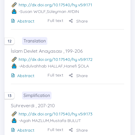
http://dx.doi.org/10.17540/hy.v5i9.171
-Susan WOLF,Süleyman AYDIN
Full text
Abstract
Share
Translation
12
İslam Devlet Anayasası , 199-206
http://dx.doi.org/10.17540/hy.v5i9.172
-Abdulvahhab HALLAF,Hanefi ŞOLA
Full text
Abstract
Share
Simplification
13
Sühreverdi , 207-210
http://dx.doi.org/10.17540/hy.v5i9.173
-Agah MAZLUM,Mustafa BULUT
Full text
Abstract
Share