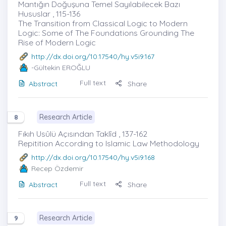
Mantığın Doğuşuna Temel Sayılabilecek Bazı
Hususlar , 115-136
The Transition from Classical Logic to Modern
Logic: Some of The Foundations Grounding The
Rise of Modern Logic
http://dx.doi.org/10.17540/hy.v5i9.167
-Gültekin EROĞLU
Full text
Abstract
Share
Research Article
8
Fıkıh Usûlü Açısından Taklîd , 137-162
Repitition According to Islamic Law Methodology
http://dx.doi.org/10.17540/hy.v5i9.168
Recep Özdemir
Full text
Abstract
Share
Research Article
9